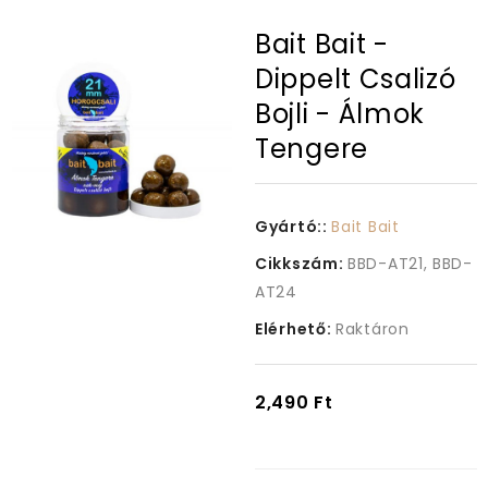
Bait Bait -
Dippelt Csalizó
Bojli - Álmok
Tengere
Gyártó::
Bait Bait
Cikkszám:
BBD-AT21, BBD-
AT24
Elérhető:
Raktáron
2,490 Ft