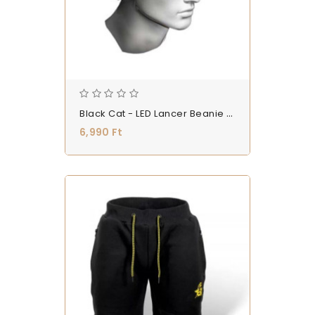
Black Cat - LED Lancer Beanie - Téli Sapka Beépített Fejlámpával - (9788100)
6,990 Ft