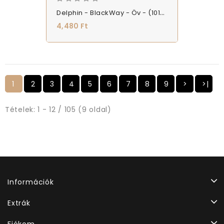
Delphin - BlackWay - Öv - (101004981)
4,480 Ft
1
2
3
4
5
6
7
8
9
>
>|
Tételek: 1 - 12 / 105 (9 oldal)
Információk
Extrák
Fiókom