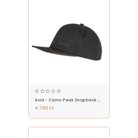
Avid - Camo Peak Snapback Cap - Baseball Sapka (A0620148)
4,790 Ft