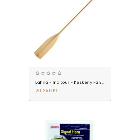
Lahna - Inditour - Keskeny Fa Evező - (EV_KN_L11160)
20,250 Ft