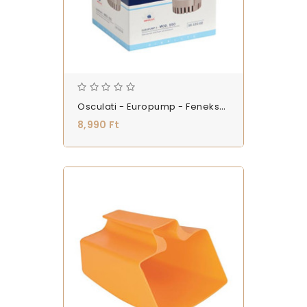
Osculati - Europump - Fenekszivattyú 12V 32l/p - MOD-550 - (AH_SZ_12V_EM9)
8,990 Ft