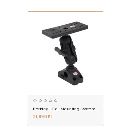
Berkley - Ball Mounting System & Fish Finder Holder L - (1601098)
21,990 Ft