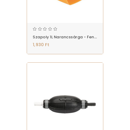
Szapoly 1L Narancssárga - Fenékvízmerő 190x135mm - (T-SZAPOLY-MT1)
1,930 Ft