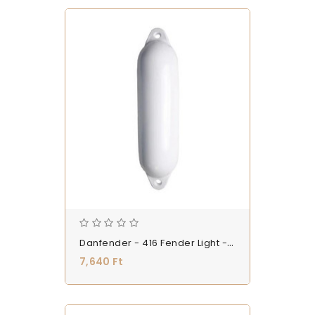
Danfender - 416 Fender Light - Fehér - Ütköző Bója - (FENDDHP416LIG_W)
7,640 Ft