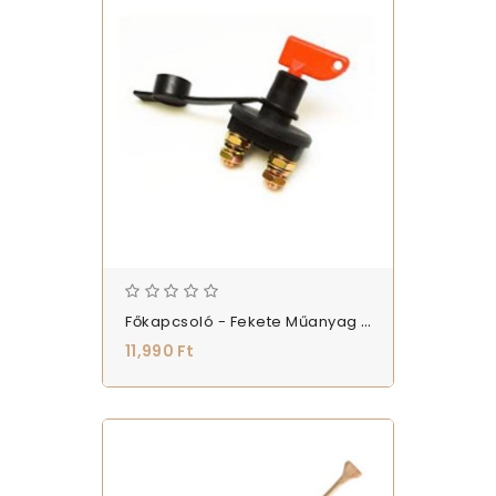
Főkapcsoló - Fekete Műanyag Ház - (567025)
11,990 Ft