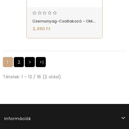
Üzemanyag-Csatlakozó - OMC, Johnson, Evinrude - (563805)
2,490 Ft
1
2
>
>|
Tételek: 1 - 12 / 16 (2 oldal)
Információk