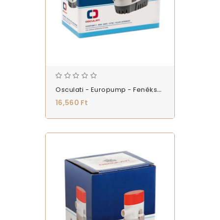
Osculati - Europump - Fenékszivattyú - 12v 70l/p - (AH_SZ_12V_E17)
16,560 Ft