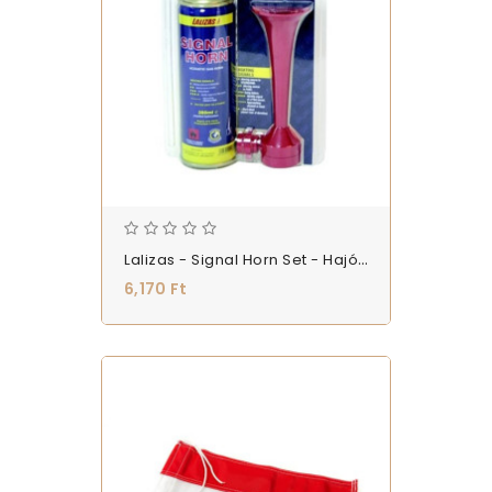
Lalizas - Signal Horn Set - Hajó Hangjelző Kürt - (T-HKURT_KEZI_6)
6,170 Ft