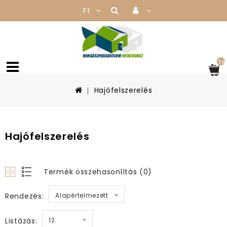
Ft
te
Hajófelszerelés
Hajófelszerelés
Termék összehasonlítás (0)
Rendezés:
Alapértelmezett
Listázás:
12