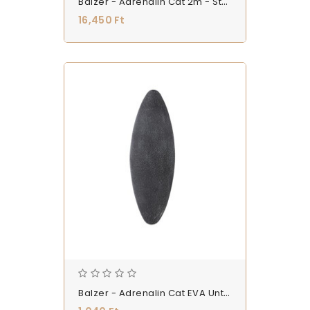
Balzer - Adrenalin Cat 2m - Stupek 2m 2-Részes - (0167180001)
16,450 Ft
Balzer - Adrenalin Cat EVA Unterwasserpose - Úszó