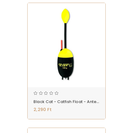
Black Cat - Catfish Float - Antennás Úszó
2,290 Ft