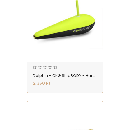
Delphin - CKG ShipBODY - Harcsázó Úszó - (101002870)
2,350 Ft