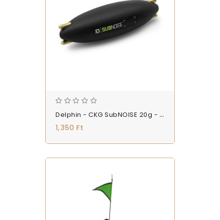
Delphin - CKG SubNOISE 20g - Vízalatti Úszó - (101002879)
1,350 Ft