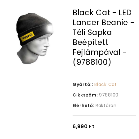
Black Cat - LED
Lancer Beanie -
Téli Sapka
Beépített
Fejlámpával -
(9788100)
Gyártó::
Black Cat
Cikkszám:
9788100
Elérhető:
Raktáron
6,990 Ft