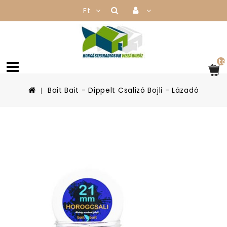
Ft
te
Bait Bait - Dippelt Csalizó Bojli - Lázadó