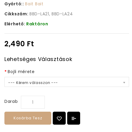
Gyártó::
Bait Bait
Cikkszám:
BBD-LA21, BBD-LA24
Elérhető:
Raktáron
2,490 Ft
Lehetséges Választások
Bojli mérete
--- Kérem válasszon ---
Darab
Kosárba Tesz