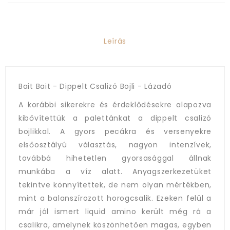
Leírás
Bait Bait - Dippelt Csalizó Bojli - Lázadó
A korábbi sikerekre és érdeklődésekre alapozva
kibővítettük a palettánkat a dippelt csalizó
bojlikkal. A gyors pecákra és versenyekre
elsőosztályú választás, nagyon intenzívek,
továbbá hihetetlen gyorsasággal állnak
munkába a víz alatt. Anyagszerkezetüket
tekintve könnyítettek, de nem olyan mértékben,
mint a balanszírozott horogcsalik. Ezeken felül a
már jól ismert liquid amino került még rá a
csalikra, amelynek köszönhetően magas, egyben