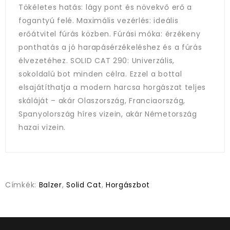
Tökéletes hatás: lágy pont és növekvő erő a
fogantyú felé. Maximális vezérlés: ideális
erőátvitel fúrás közben. Fúrási móka: érzékeny
ponthatás a jó harapásérzékeléshez és a fúrás
élvezetéhez. SOLID CAT 290: Univerzális,
sokoldalú bot minden célra. Ezzel a bottal
elsajátíthatja a modern harcsa horgászat teljes
skáláját – akár Olaszország, Franciaország,
Spanyolország híres vizein, akár Németország
hazai vizein.
Címkék:
Balzer
,
Solid Cat
,
Horgászbot