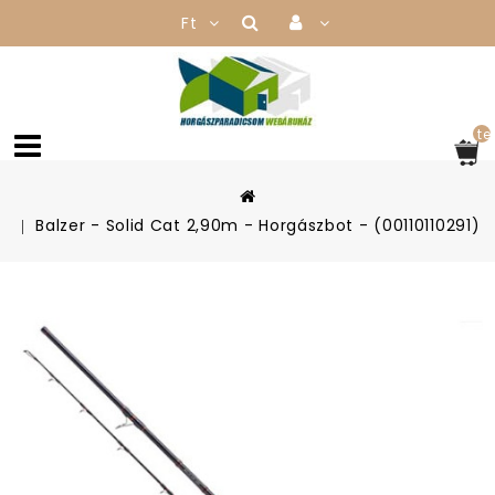
Ft
te
Balzer - Solid Cat 2,90m - Horgászbot - (00110110291)