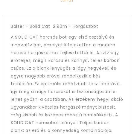
Leírás
Balzer - Solid Cat 2,90m - Horgászbot
A SOLID CAT harcsás bot egy első osztályú és
innovatív bot, amelyet kifejezetten a modern
harcsa horgászathoz fejlesztettek ki. A szív egy
erőteljes, mégis karcsú és könnyű, teljes karbon
csúcs. Ez a blank lenyűgöz a lágy hegyével, és
egyre nagyobb erővel rendelkezik a kéz
területén. Ez optimális erőátvitelt tesz lehetővé,
így még a nagy harcsákat is biztonságosan le
lehet győzni a csatában. Az érzékeny hegyi akció
ugyanakkor kivételes horgászélményt biztosít,
még kisebb és közepes méretű harcsákkal is. A
SOLID CAT harcsabot előnyei: Teljes karbon
blank: az erő és a könnyedség kombinációja.