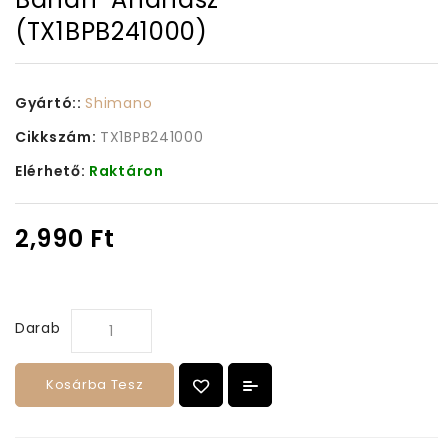
(TX1BPB241000)
Gyártó::
Shimano
Cikkszám:
TX1BPB241000
Elérhető:
Raktáron
2,990 Ft
Darab
Kosárba Tesz