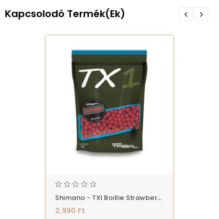
Kapcsolodó Termék(ek)
Shimano - TX1 Boillie Strawberry 20mm 1kg - Bojli Eper - (TX1SBB201000)
2,990 Ft