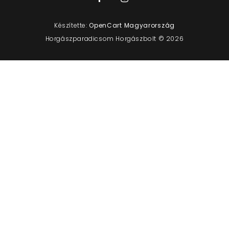
Készítette:
OpenCart Magyarország
Horgászparadicsom Horgászbolt © 2026