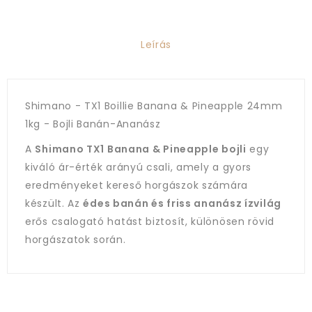
Leírás
Shimano - TX1 Boillie Banana & Pineapple 24mm
1kg - Bojli Banán-Ananász
A
Shimano TX1 Banana & Pineapple bojli
egy
kiváló ár-érték arányú csali, amely a gyors
eredményeket kereső horgászok számára
készült. Az
édes banán és friss ananász ízvilág
erős csalogató hatást biztosít, különösen rövid
horgászatok során.