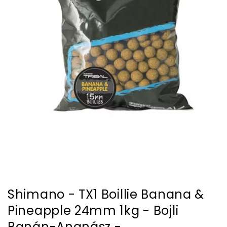
Shimano - TX1 Boillie Banana &
Pineapple 24mm 1kg - Bojli
Banán-Ananász -