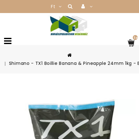
Ft
te
Shimano - TX1 Boillie Banana & Pineapple 24mm 1kg - 